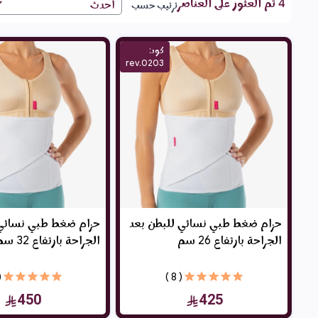
مشدات ما بعد الولادة
4 تم العثور على العناصر
ترتيب حسب
مجموعة مختارة من مشدات ما بعد الولادة المصممة لتوفير 
كود:
الولادة، مع ضغط متوازن يساعد على الشعور بالثبات والرا
rev.0203
الطبيب.
حزام ضغط طبي نسائي للبطن بعد
حزام ضغط طبي نسائي 
الجراحة بارتفاع 26 سم
الجراحة بارتفاع 32 سم
 )
( 8 )
450
425