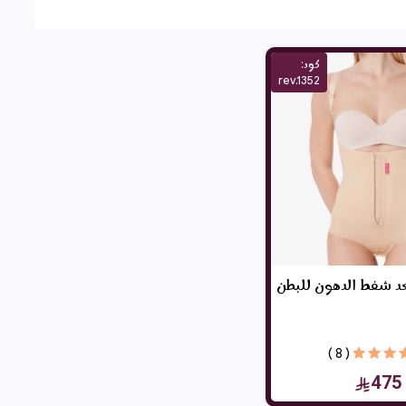
كود:
rev.1352
د شفط الدهون للبطن
( 8 )
475