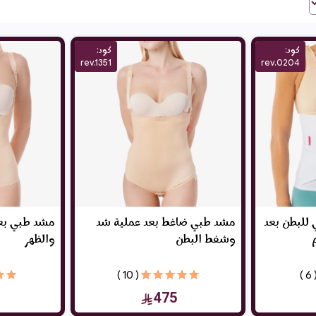
دعم مريح لمنطقة البطن والخصر بعد
كود:
كود:
حة خلال فترة التعافي، حسب توجيهات
rev.1351
rev.0204
للبطن بعد
مشد طبي ضاغط بعد عملية شد
مشد طبي بع
وشفط البطن
والظهر
( 10 )
( 6
475