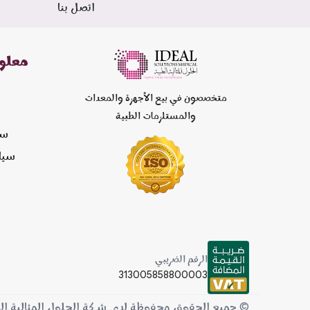
اتصل بنا
معلو
متخصصون في بيع الأجهزة والمعدات
والمستلزمات الطبية
سي
سيا
الرقم الضريبي
313005858800003
© جميع الحقوق محفوظة لدى شركة الحلول المثالية الطبية 