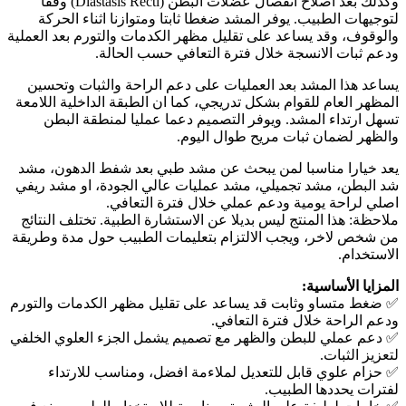
وكذلك بعد اصلاح انفصال عضلات البطن (Diastasis Recti) وفقا
لتوجيهات الطبيب. يوفر المشد ضغطا ثابتا ومتوازنا اثناء الحركة
والوقوف، وقد يساعد على تقليل مظهر الكدمات والتورم بعد العملية
ودعم ثبات الانسجة خلال فترة التعافي حسب الحالة.
يساعد هذا المشد بعد العمليات على دعم الراحة والثبات وتحسين
المظهر العام للقوام بشكل تدريجي، كما ان الطبقة الداخلية اللامعة
تسهل ارتداء المشد. ويوفر التصميم دعما عمليا لمنطقة البطن
والظهر لضمان ثبات مريح طوال اليوم.
يعد خيارا مناسبا لمن يبحث عن مشد طبي بعد شفط الدهون، مشد
شد البطن، مشد تجميلي، مشد عمليات عالي الجودة، او مشد ريفي
اصلي لراحة يومية ودعم عملي خلال فترة التعافي.
ملاحظة: هذا المنتج ليس بديلا عن الاستشارة الطبية. تختلف النتائج
من شخص لاخر، ويجب الالتزام بتعليمات الطبيب حول مدة وطريقة
الاستخدام.
المزايا الأساسية:
✅ ضغط متساو وثابت قد يساعد على تقليل مظهر الكدمات والتورم
ودعم الراحة خلال فترة التعافي.
✅ دعم عملي للبطن والظهر مع تصميم يشمل الجزء العلوي الخلفي
لتعزيز الثبات.
✅ حزام علوي قابل للتعديل لملاءمة افضل، ومناسب للارتداء
لفترات يحددها الطبيب.