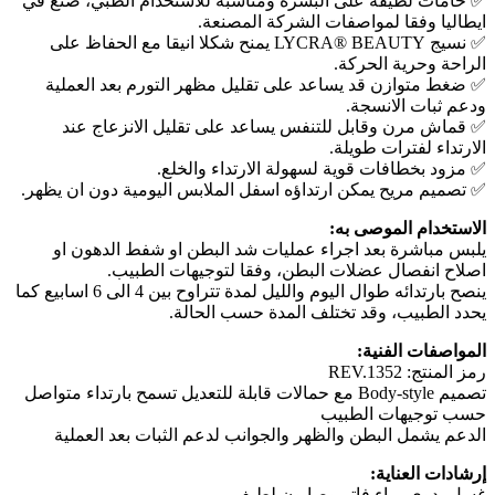
✅ خامات لطيفة على البشرة ومناسبة للاستخدام الطبي، صنع في
ايطاليا وفقا لمواصفات الشركة المصنعة.
✅ نسيج LYCRA® BEAUTY يمنح شكلا انيقا مع الحفاظ على
الراحة وحرية الحركة.
✅ ضغط متوازن قد يساعد على تقليل مظهر التورم بعد العملية
ودعم ثبات الانسجة.
✅ قماش مرن وقابل للتنفس يساعد على تقليل الانزعاج عند
الارتداء لفترات طويلة.
✅ مزود بخطافات قوية لسهولة الارتداء والخلع.
✅ تصميم مريح يمكن ارتداؤه اسفل الملابس اليومية دون ان يظهر.
الاستخدام الموصى به:
يلبس مباشرة بعد اجراء عمليات شد البطن او شفط الدهون او
اصلاح انفصال عضلات البطن، وفقا لتوجيهات الطبيب.
ينصح بارتدائه طوال اليوم والليل لمدة تتراوح بين 4 الى 6 اسابيع كما
يحدد الطبيب، وقد تختلف المدة حسب الحالة.
المواصفات الفنية:
رمز المنتج: REV.1352
تصميم Body-style مع حمالات قابلة للتعديل تسمح بارتداء متواصل
حسب توجيهات الطبيب
الدعم يشمل البطن والظهر والجوانب لدعم الثبات بعد العملية
إرشادات العناية:
غسل يدوي بماء فاتر وصابون لطيف.