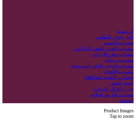
الرئيسية
دليل اختيار المقاس
مشدات الجسم
مشدات الصدر-الظهر-الذراعين
مشدات حقن الارداف
مشدات رجالية
مشدات الوجه - الذقن المزدوجة
مشدات الافخاذ
الجوارب الطبية الضاغطة
الفوم الطبي
جل ازالة اثار الندبات
مشدات لما بعد الولادة
المدونة
Product Images
Tap to zoom