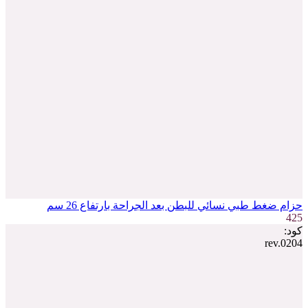
حزام ضغط طبي نسائي للبطن بعد الجراحة بارتفاع 26 سم
425
كود:
rev.0204